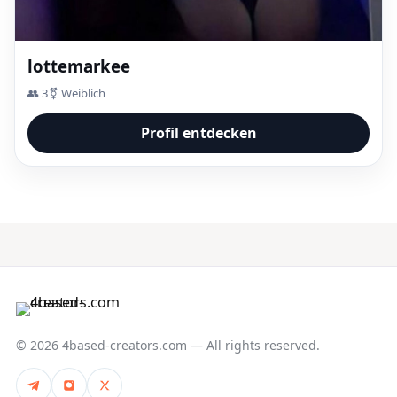
lottemarkee
👥 3
⚧ Weiblich
Profil entdecken
© 2026 4based-creators.com — All rights reserved.
@promo_4based_Creators
Instagram
X (Twitter)