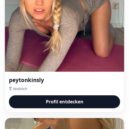
peytonkinsly
⚧ Weiblich
Profil entdecken