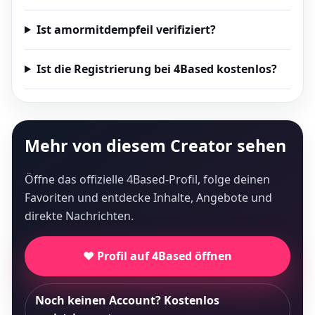
Ist amormitdempfeil verifiziert?
Ist die Registrierung bei 4Based kostenlos?
Mehr von diesem Creator sehen
Öffne das offizielle 4Based-Profil, folge deinen
Favoriten und entdecke Inhalte, Angebote und
direkte Nachrichten.
❤️ Profil auf 4Based öffnen
Noch keinen Account? Kostenlos