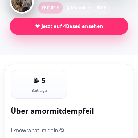
💳 0,00 €
⚧ Männlich
🌐 DE
❤️ Jetzt auf 4Based ansehen
📝 5
Beiträge
Über amormitdempfeil
i know what im doin 😌