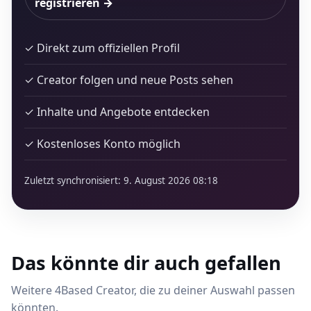
registrieren →
✓ Direkt zum offiziellen Profil
✓ Creator folgen und neue Posts sehen
✓ Inhalte und Angebote entdecken
✓ Kostenloses Konto möglich
Zuletzt synchronisiert: 9. August 2026 08:18
Das könnte dir auch gefallen
Weitere 4Based Creator, die zu deiner Auswahl passen
könnten.