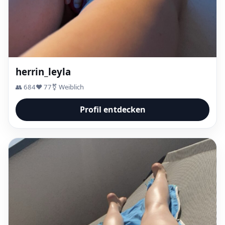
herrin_leyla
👥 684
❤️ 77
⚧ Weiblich
Profil entdecken