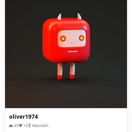
oliver1974
👥 45
❤️ 10
⚧ Männlich