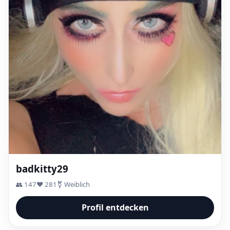
badkitty29
👥 147
❤️ 281
⚧ Weiblich
Profil entdecken