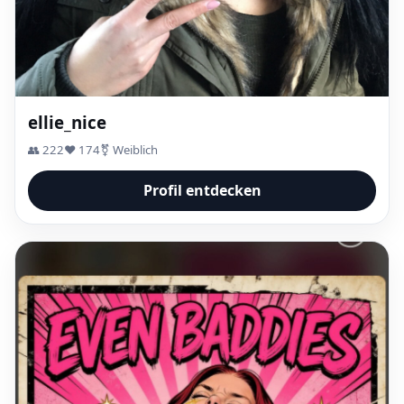
ellie_nice
👥 222
❤️ 174
⚧ Weiblich
Profil entdecken