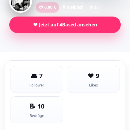
💳 0,00 €
⚧ Weiblich
🌐 DE
❤️ Jetzt auf 4Based ansehen
👥 7
❤️ 9
Follower
Likes
📝 10
Beiträge