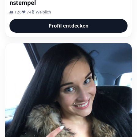
nstempel
👥 126
❤️ 74
⚧ Weiblich
Profil entdecken