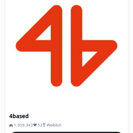
4based
👥 1.959.343
❤️ 52
⚧ Weiblich