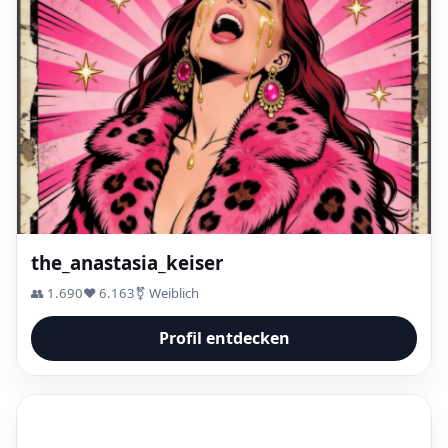
the_anastasia_keiser
👥 1.690
❤️ 6.163
⚧ Weiblich
Profil entdecken