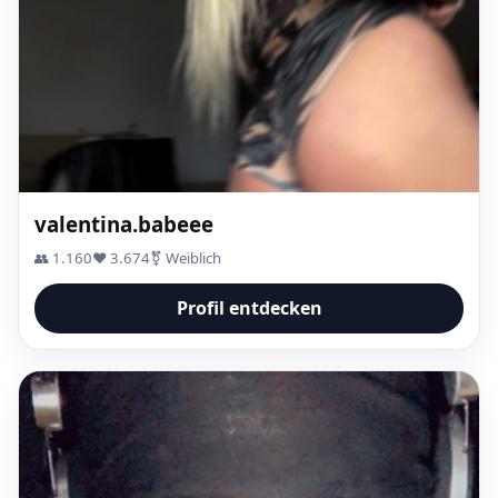
valentina.babeee
👥 1.160
❤️ 3.674
⚧ Weiblich
Profil entdecken