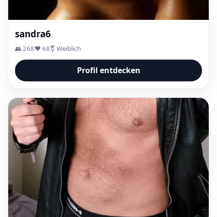
sandra6
👥 268
❤️ 68
⚧ Weiblich
Profil entdecken