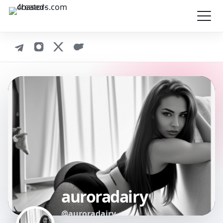
auroradairy
@auroradairy