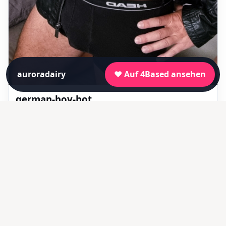
auroradairy
❤️ Auf 4Based ansehen
german-boy-hot
👥 118
⚧ Weiblich
Profil entdecken