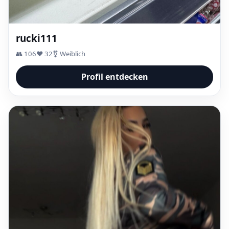
rucki111
👥 106
❤️ 32
⚧ Weiblich
Profil entdecken