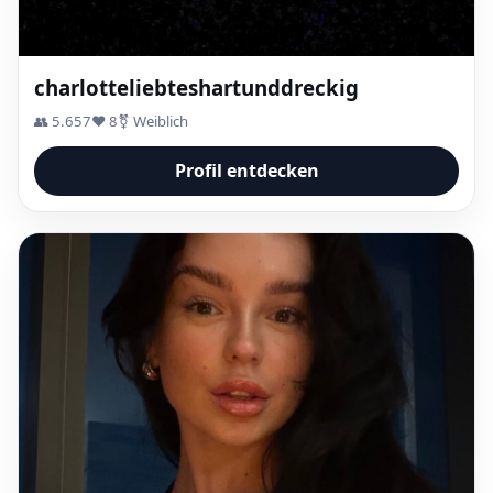
charlotteliebteshartunddreckig
👥 5.657
❤️ 8
⚧ Weiblich
Profil entdecken