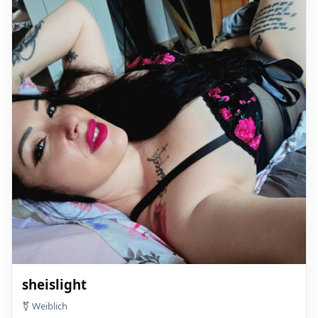
sheislight
⚧ Weiblich