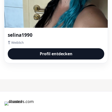
selina1990
⚧ Weiblich
Profil entdecken