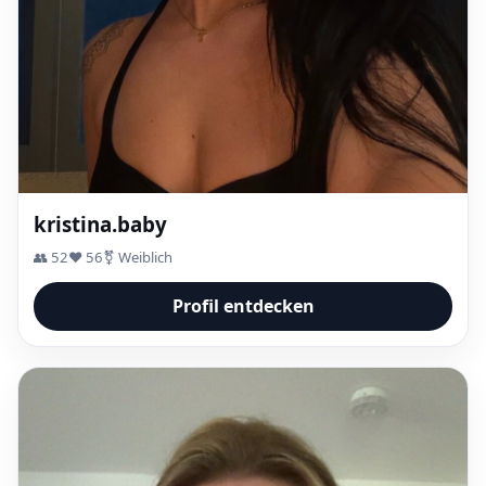
kristina.baby
👥 52
❤️ 56
⚧ Weiblich
Profil entdecken