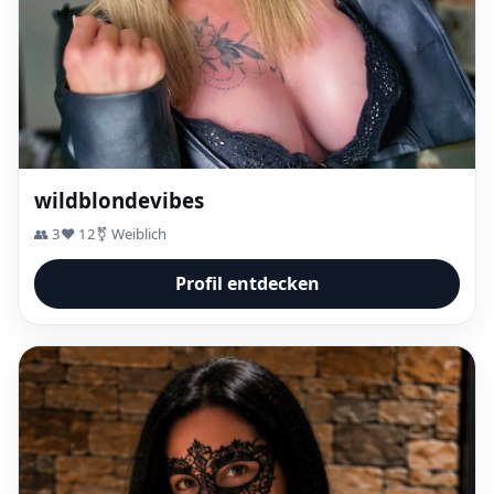
wildblondevibes
👥 3
❤️ 12
⚧ Weiblich
Profil entdecken