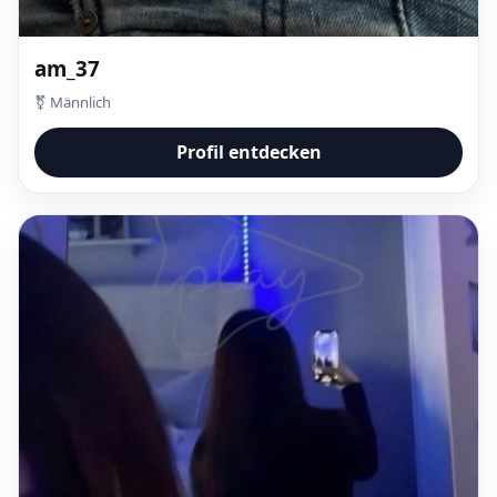
am_37
⚧ Männlich
Profil entdecken