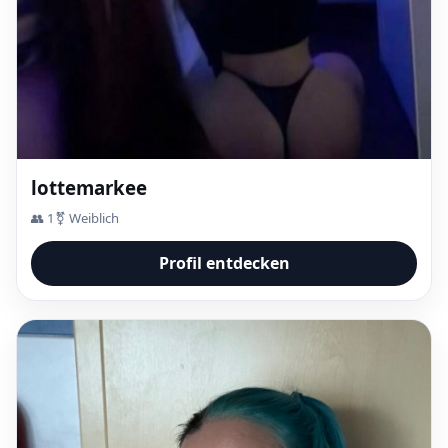
lottemarkee
👥 1
⚧ Weiblich
Profil entdecken