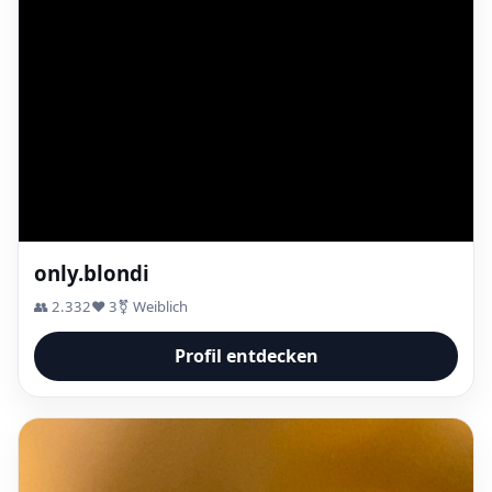
only.blondi
👥 2.332
❤️ 3
⚧ Weiblich
Profil entdecken