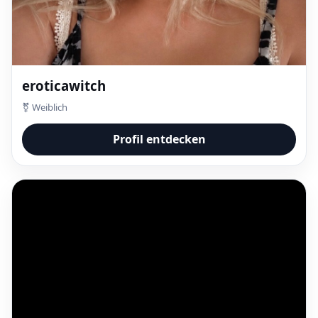
eroticawitch
⚧ Weiblich
Profil entdecken