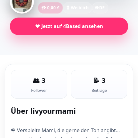
💳 0,00 €
⚧ Weiblich
🌐 DE
❤️ Jetzt auf 4Based ansehen
👥 3
📝 3
Follower
Beiträge
Über livyourmami
🌹 Verspielte Mami, die gerne den Ton angibt…