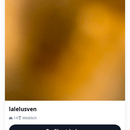
lalelusven
👥 19
⚧ Weiblich