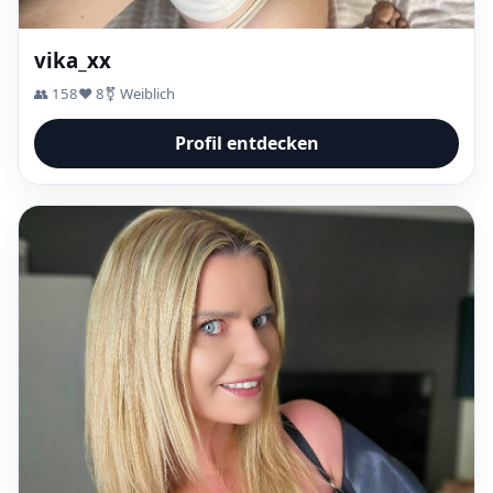
vika_xx
👥 158
❤️ 8
⚧ Weiblich
Profil entdecken