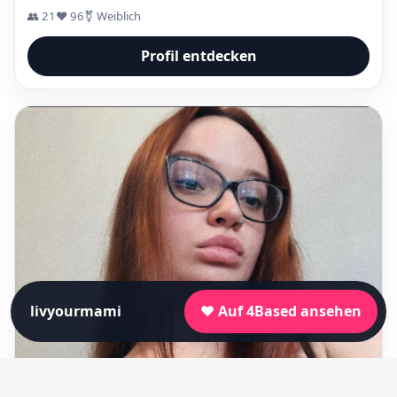
👥 21
❤️ 96
⚧ Weiblich
Profil entdecken
livyourmami
❤️ Auf 4Based ansehen