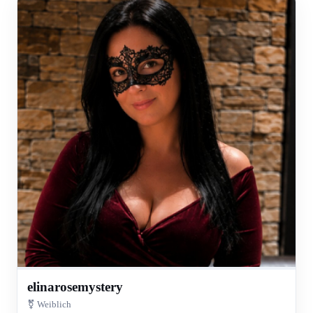
elinarosemystery
⚧ Weiblich