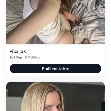
vika_xx
👥 158
⚧ Weiblich
❤️ 8
Profil entdecken