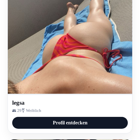
legsa
👥 29
⚧ Weiblich
Profil entdecken