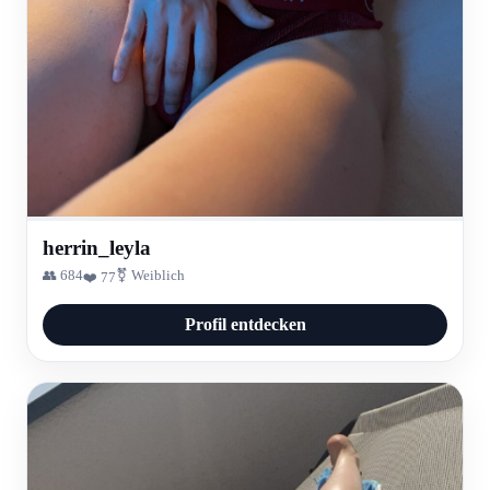
herrin_leyla
👥 684
⚧ Weiblich
❤️ 77
Profil entdecken