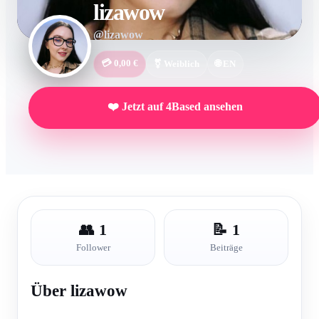
lizawow
@lizawow
💳 0,00 €
⚧ Weiblich
🌐 EN
❤️ Jetzt auf 4Based ansehen
👥 1
📝 1
Follower
Beiträge
Über lizawow