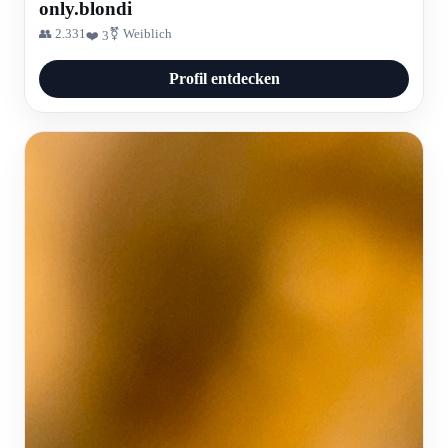
only.blondi
👥 2.331
⚧ Weiblich
❤️ 3
Profil entdecken