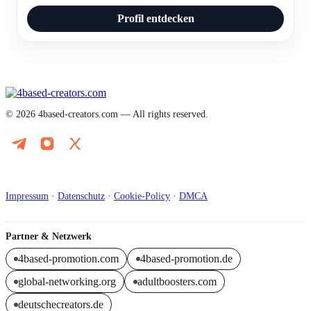
Profil entdecken
© 2026 4based-creators.com — All rights reserved.
@promo_4based_Creators
Instagram
X (Twitter)
Impressum
·
Datenschutz
·
Cookie-Policy
·
DMCA
Partner & Netzwerk
4based-promotion.com
4based-promotion.de
global-networking.org
adultboosters.com
deutschecreators.de