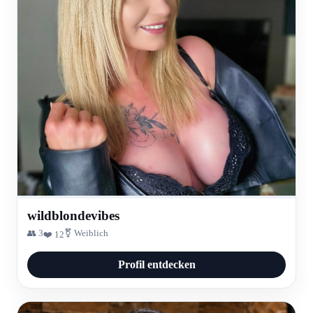
wildblondevibes
👥 3
⚧ Weiblich
❤️ 12
Profil entdecken