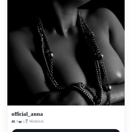
official_anna
👥 1
⚧ Weiblich
❤️ 1