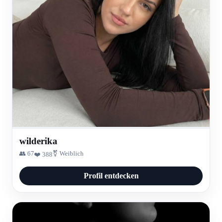
wilderika
👥 67
⚧ Weiblich
❤️ 388
Profil entdecken