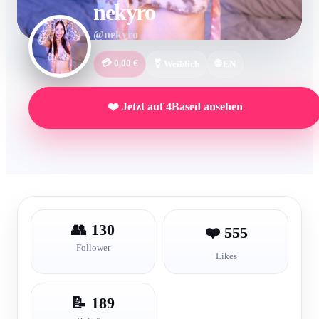
nekyro
@nekyro
💳 0,00 €
⚧ Weiblich
🌐 EN
❤️ Jetzt auf 4Based ansehen
👥 130
❤️ 555
Follower
Likes
📝 189