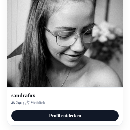
sandrafox
👥 2
⚧ Weiblich
❤️ 12
Profil entdecken