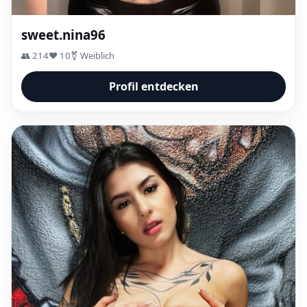
sweet.nina96
👥 214
❤️ 10
⚧ Weiblich
Profil entdecken