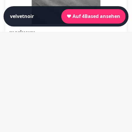
velvetnoir
❤️ Auf 4Based ansehen
marixexx
👥 8
⚧ Weiblich
Profil entdecken