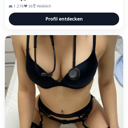
👥 1.278
❤️ 36
⚧ Weiblich
Profil entdecken