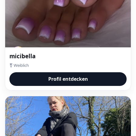
micibella
⚧ Weiblich
Profil entdecken