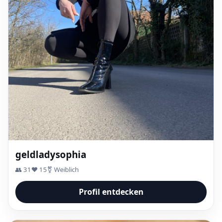
geldladysophia
👥 31
❤️ 15
⚧ Weiblich
Profil entdecken