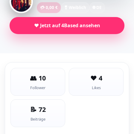
💳 0,00 €
⚧ Weiblich
🌐 DE
❤️ Jetzt auf 4Based ansehen
👥 10
❤️ 4
Follower
Likes
📝 72
Beiträge