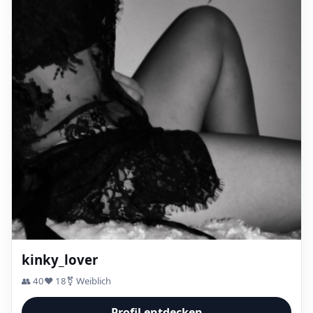
kinky_lover
👥 40
❤️ 18
⚧ Weiblich
Profil entdecken