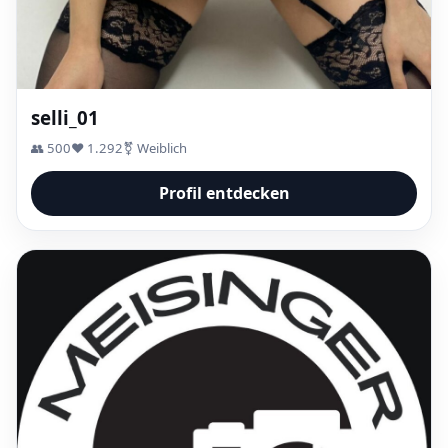
selli_01
👥 500
❤️ 1.292
⚧ Weiblich
Profil entdecken