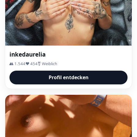
inkedaurelia
👥 1.544
❤️ 454
⚧ Weiblich
Profil entdecken