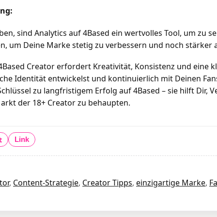
ung:
eben, sind Analytics auf 4Based ein wertvolles Tool, um zu
n, um Deine Marke stetig zu verbessern und noch stärker 
4Based Creator erfordert Kreativität, Konsistenz und eine k
liche Identität entwickelst und kontinuierlich mit Deinen Fa
Schlüssel zu langfristigem Erfolg auf 4Based – sie hilft Di
arkt der 18+ Creator zu behaupten.
t
Link
tor
,
Content-Strategie
,
Creator Tipps
,
einzigartige Marke
,
F