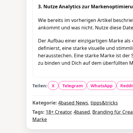
3. Nutze Analytics zur Markenoptimier
Wie bereits im vorherigen Artikel beschri
ankommt und was nicht. Nutze diese Date
Der Aufbau einer einzigartigen Marke als 
definierst, eine starke visuelle und stimm
herausstechen. Eine starke Marke ist der 
zu binden und Dich auf dem überfüllten M
Teilen:
X
Telegram
WhatsApp
Reddi
Kategorie:
4based News
,
tipps&tricks
Tags:
18+ Creator
,
4based
,
Branding für Crea
Marke