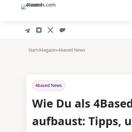
Start
›
Magazin
›
4based News
4based News
Wie Du als 4Based
aufbaust: Tipps,